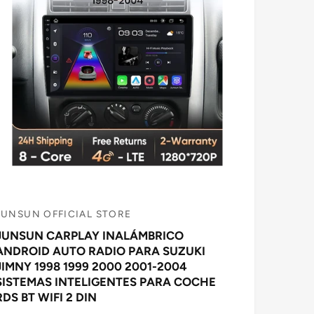
L
JUNSUN OFFICIAL STORE
P
JUNSUN CARPLAY INALÁMBRICO
ANDROID AUTO RADIO PARA SUZUKI
o
JIMNY 1998 1999 2000 2001-2004
v
SISTEMAS INTELIGENTES PARA COCHE
e
RDS BT WIFI 2 DIN