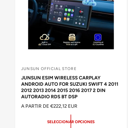
L
JUNSUN OFFICIAL STORE
P
JUNSUN ESIM WIRELESS CARPLAY
r
ANDROID AUTO FOR SUZUKI SWIFT 4 2011
o
2012 2013 2014 2015 2016 2017 2 DIN
v
AUTORADIO RDS BT DSP
e
P
A PARTIR DE €222,12 EUR
e
R
d
E
SELECCIONAR OPCIONES
C
o