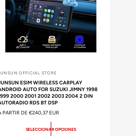
JUNSUN OFFICIAL STORE
P
JUNSUN ESIM WIRELESS CARPLAY
ANDROID AUTO FOR SUZUKI JIMNY 1998
o
1999 2000 2001 2002 2003 2004 2 DIN
v
AUTORADIO RDS BT DSP
e
P
A PARTIR DE €240,37 EUR
e
R
d
E
SELECCIONAR OPCIONES
C
o