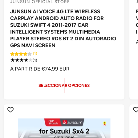
JUNSUN OFFICIAL STORE
P
JUNSUN AI VOICE 4G LTE WIRELESS
r
r
CARPLAY ANDROID AUTO RADIO FOR
o
SUZUKI SWIFT 4 2011-2017 CAR
v
INTELLIGENT SYSTEMS MULTIMEDIA
e
PLAYER STEREO RDS BT 2 DIN AUTORADIO
GPS NAVI SCREEN
e
(1)
d
1
(1)
o
r
P
A PARTIR DE €74,99 EUR
I
e
r
r
R
s
:
:
E
e
SELECCIONAR OPCIONES
C
ñ
a
I
s
O
I
t
H
o
A
t
B
a
l
I