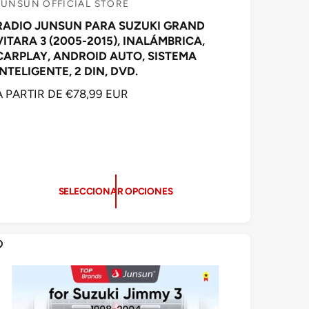
JUNSUN OFFICIAL STORE
P
RADIO JUNSUN PARA SUZUKI GRAND
VITARA 3 (2005-2015), INALÁMBRICA,
o
CARPLAY, ANDROID AUTO, SISTEMA
v
INTELIGENTE, 2 DIN, DVD.
e
P
A PARTIR DE €78,99 EUR
e
R
d
E
C
o
O
SELECCIONAR OPCIONES
H
A
B
T
U
A