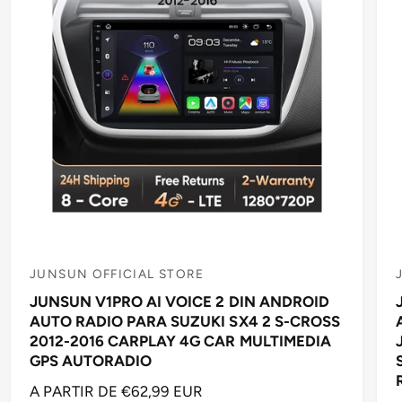
e
T
s
U
A
L
JUNSUN OFFICIAL STORE
P
JUNSUN V1PRO AI VOICE 2 DIN ANDROID
r
r
AUTO RADIO PARA SUZUKI SX4 2 S-CROSS
o
2012-2016 CARPLAY 4G CAR MULTIMEDIA
v
GPS AUTORADIO
e
P
A PARTIR DE €62,99 EUR