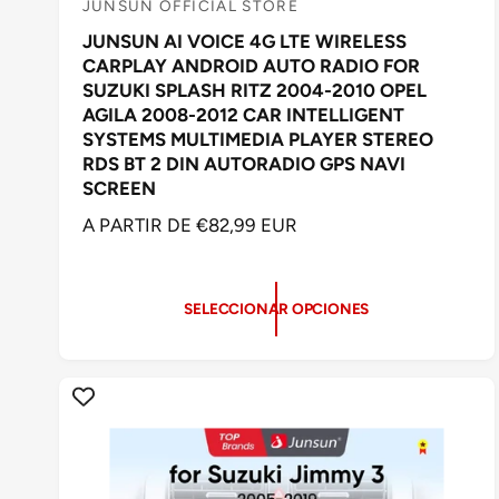
JUNSUN OFFICIAL STORE
P
JUNSUN AI VOICE 4G LTE WIRELESS
r
CARPLAY ANDROID AUTO RADIO FOR
o
SUZUKI SPLASH RITZ 2004-2010 OPEL
v
AGILA 2008-2012 CAR INTELLIGENT
e
SYSTEMS MULTIMEDIA PLAYER STEREO
RDS BT 2 DIN AUTORADIO GPS NAVI
e
SCREEN
d
P
A PARTIR DE €82,99 EUR
o
R
r
E
:
C
SELECCIONAR OPCIONES
I
O
H
A
B
I
T