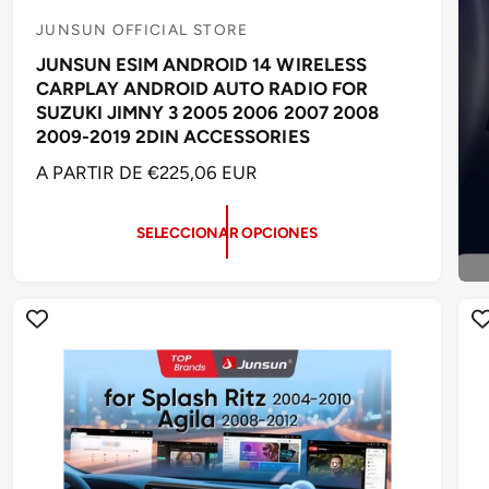
JUNSUN OFFICIAL STORE
P
JUNSUN ESIM ANDROID 14 WIRELESS
r
CARPLAY ANDROID AUTO RADIO FOR
o
SUZUKI JIMNY 3 2005 2006 2007 2008
v
2009-2019 2DIN ACCESSORIES
e
P
A PARTIR DE €225,06 EUR
e
R
d
E
SELECCIONAR OPCIONES
C
o
I
r
O
:
H
A
B
I
T
U
A