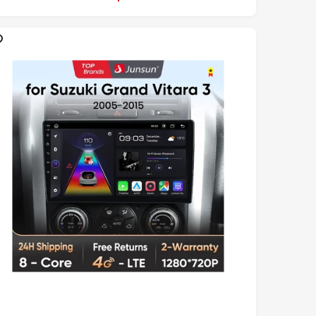
O
H
A
B
T
U
A
L