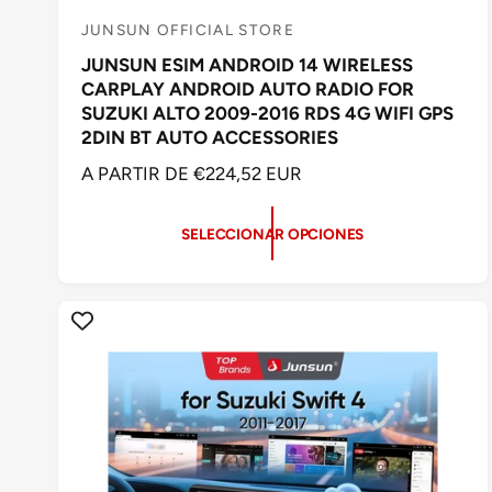
JUNSUN OFFICIAL STORE
P
JUNSUN ESIM ANDROID 14 WIRELESS
r
CARPLAY ANDROID AUTO RADIO FOR
o
SUZUKI ALTO 2009-2016 RDS 4G WIFI GPS
v
2DIN BT AUTO ACCESSORIES
e
P
A PARTIR DE €224,52 EUR
e
R
d
E
SELECCIONAR OPCIONES
C
o
I
r
O
:
H
A
B
I
T
U
A