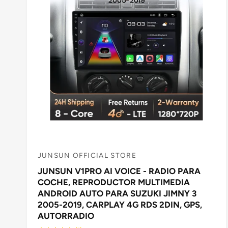
U
A
L
JUNSUN OFFICIAL STORE
P
JUNSUN V1PRO AI VOICE - RADIO PARA
r
COCHE, REPRODUCTOR MULTIMEDIA
o
ANDROID AUTO PARA SUZUKI JIMNY 3
v
2005-2019, CARPLAY 4G RDS 2DIN, GPS,
e
AUTORRADIO