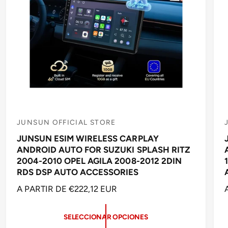
L
JUNSUN OFFICIAL STORE
P
JUNSUN ESIM WIRELESS CARPLAY
r
r
ANDROID AUTO FOR SUZUKI SPLASH RITZ
o
2004-2010 OPEL AGILA 2008-2012 2DIN
v
RDS DSP AUTO ACCESSORIES
e
P
A PARTIR DE €222,12 EUR
e
R
d
E
SELECCIONAR OPCIONES
C
o